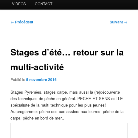
VIDEOS
CONTACT
Navigation
←
Précédent
Suivant
→
des
articles
Stages d’été… retour sur la
multi-activité
Publié le
5 novembre 2016
Stages Pyrénées, stages carpe, mais aussi la (re)découverte
des techniques de pêche en général. PECHE ET SENS est LE
spécialiste de la multi technique pour les plus jeunes!
Au programme: pêche des carnassiers aux leurres, pêche de la
carpe, pêche en bord de mer…