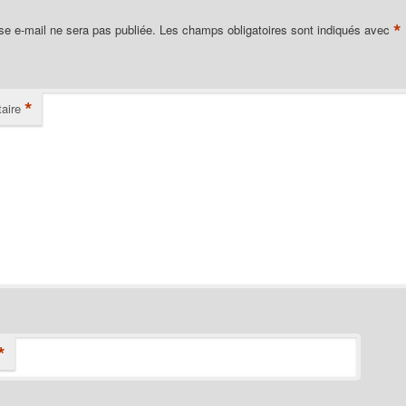
*
se e-mail ne sera pas publiée.
Les champs obligatoires sont indiqués avec
*
aire
*