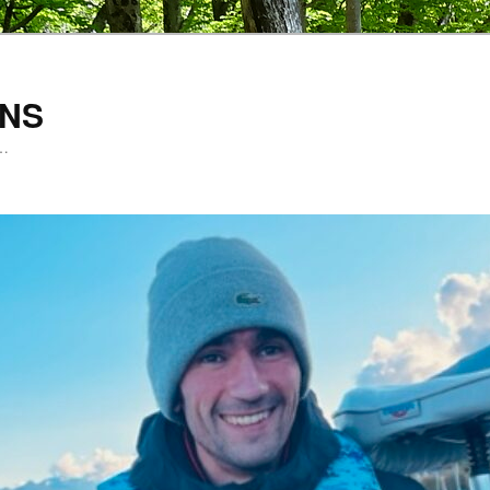
ENS
e…