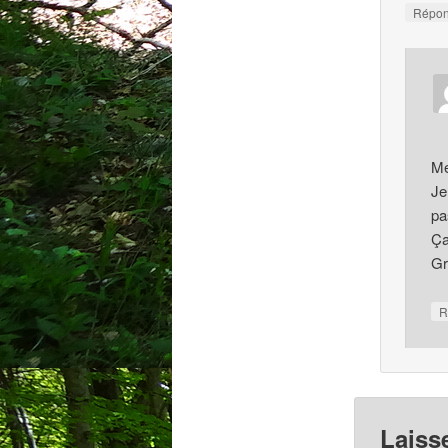
Répo
Me
Je
pa
Ça
Gr
R
Laiss