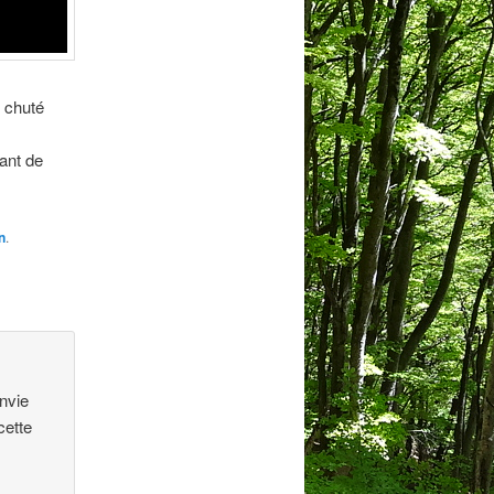
t chuté
vant de
n
.
nvie
cette