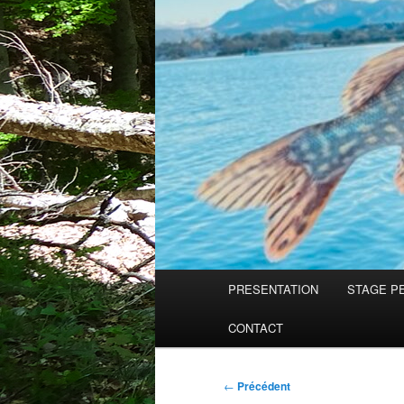
Menu
PRESENTATION
STAGE PE
principal
CONTACT
Navigation
←
Précédent