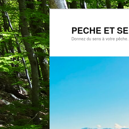
Aller
au
contenu
PECHE ET S
principal
Donnez du sens à votre pêch