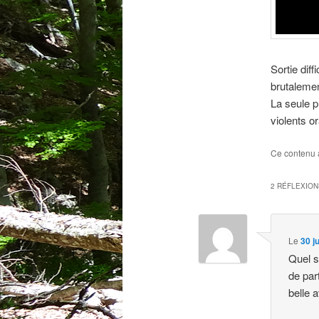
Sortie diff
brutalem
La seule p
violents 
Ce contenu 
2 RÉFLEXION
Le
30 j
Quel s
de par
belle 