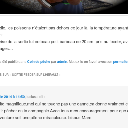
icile, les poissons n’étaient pas dehors ce jour là, la température ayan
ent…
rise de la sortie fut ce beau petit barbeau de 20 cm, pris au feeder, a
orages…
a été publié dans
Coin de pêche
par
admin
. Mettez-le en favori avec son
permalie
S SUR «
SORTIE FEEDER SUR L’HÉRAULT
»
uin 2014 à 14:50
,
lucius
a dit :
ite magnifique,moi qui ne touche pas une canne,ça donne vraiment e
tir pécher en ta compagnie.Avec tous mes encouragement pour que 
aventure soit une pêche miraculeuse. bisous Marc