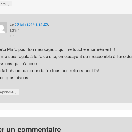
↓
ndre
Le
30 juin 2014 à 21:25
,
admin
a dit :
rci Marc pour ton message… qui me touche énormément !!
 me suis régalé à faire ce site, en essayant qu’il ressemble à l’une de
ssions qui m’anime…
 fait chaud au coeur de lire tous ces retours positifs!
os gros bisous
↓
épondre
er un commentaire