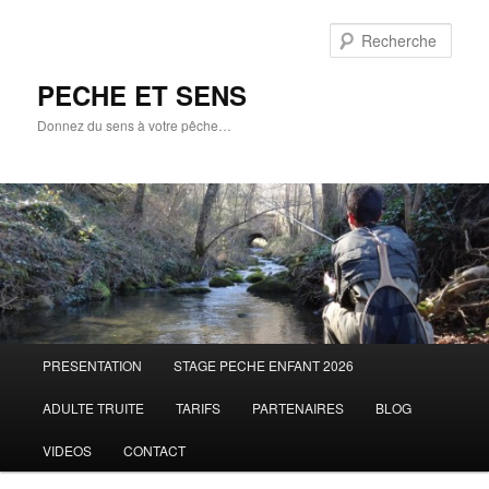
Aller
au
Rech
contenu
principal
PECHE ET SENS
Donnez du sens à votre pêche…
Menu
PRESENTATION
STAGE PECHE ENFANT 2026
principal
ADULTE TRUITE
TARIFS
PARTENAIRES
BLOG
VIDEOS
CONTACT